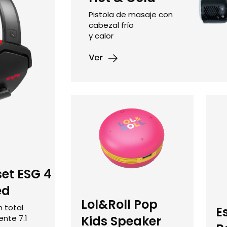
Pistola de masaje con
cabezal frío
y calor
et ESG 4
ed
Lol&Roll Pop
n total
E
ente 7.1
Kids Speaker