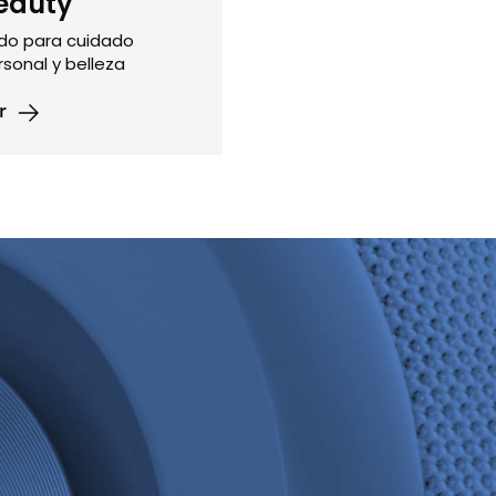
eauty
do para cuidado
rsonal y belleza