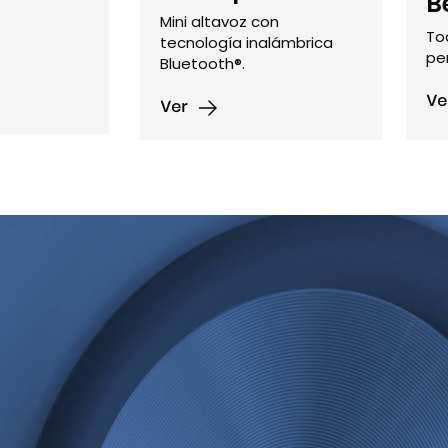
B
Mini altavoz con
To
tecnología inalámbrica
pe
Bluetooth®.